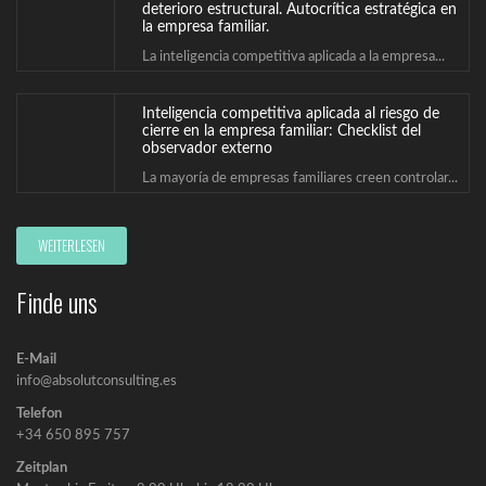
deterioro estructural. Autocrítica estratégica en
la empresa familiar.
La inteligencia competitiva aplicada a la empresa...
Inteligencia competitiva aplicada al riesgo de
cierre en la empresa familiar: Checklist del
observador externo
La mayoría de empresas familiares creen controlar...
Las señales débiles de una empresa familiar en
WEITERLESEN
riesgo: Inteligencia competitiva aplicada al
deterioro estructural
Finde uns
El problema de muchas empresas familiares no...
E-Mail
info@absolutconsulting.es
Telefon
+34 650 895 757
Zeitplan