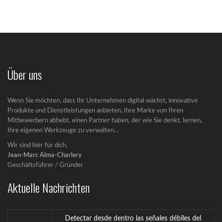
Über uns
Wenn Sie möchten, dass Ihr Unternehmen digital wächst, innovative
Produkte und Dienstleistungen anbieten, Ihre Marke von Ihren
Mitbewerbern abhebt, einen Partner haben, der wie Sie denkt, lernen,
Ihre eigenen Werkzeuge zu verwalten...
Wir sind hier für dich.
Jean-Marc Alma-Charlery
Geschäftsführer / Gründer
Aktuelle Nachrichten
Detectar desde dentro las señales débiles del