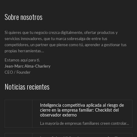
Inteligencia competitiva aplicada al riesgo de
cierre en la empresa familiar: Checklist del
Sobre nosotros
observador externo
La mayoría de empresas familiares creen controlar...
Si quieres que tu negocio crezca digitalmente, ofertar productos y
Las señales débiles de una empresa familiar en
servicios innovadores, que tu marca sobresalga de entre tus
riesgo: Inteligencia competitiva aplicada al
competidores, un partner que piense como tú, aprender a gestionar tus
deterioro estructural
propias herramientas…
El problema de muchas empresas familiares no...
Estamos aquí para ti.
Jean-Marc Alma-Charlery
Detectar desde dentro las señales débiles del
CEO / Founder
deterioro estructural. Autocrítica estratégica en
la empresa familiar.
Noticias recientes
La inteligencia competitiva aplicada a la empresa...
Inteligencia competitiva aplicada al riesgo de
cierre en la empresa familiar: Checklist del
observador externo
La mayoría de empresas familiares creen controlar...