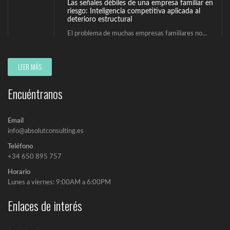
Las señales débiles de una empresa familiar en
riesgo: Inteligencia competitiva aplicada al
deterioro estructural
El problema de muchas empresas familiares no...
Detectar desde dentro las señales débiles del
LEER MÁS
deterioro estructural. Autocrítica estratégica en
la empresa familiar.
Encuéntranos
La inteligencia competitiva aplicada a la empresa...
Inteligencia competitiva aplicada al riesgo de
Email
cierre en la empresa familiar: Checklist del
info@absolutconsulting.es
observador externo
La mayoría de empresas familiares creen controlar...
Teléfono
+34 650 895 757
Horario
Lunes a viernes: 9:00AM a 6:00PM
Enlaces de interés