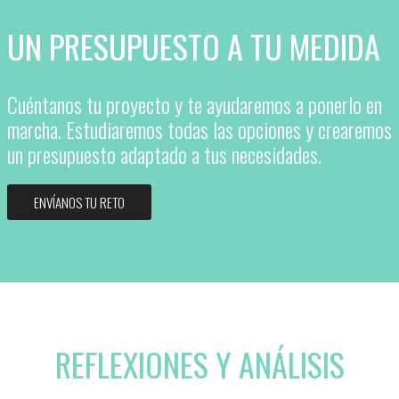
UN PRESUPUESTO A TU MEDIDA
Cuéntanos tu proyecto y te ayudaremos a ponerlo en
marcha. Estudiaremos todas las opciones y crearemos
un presupuesto adaptado a tus necesidades.
ENVÍANOS TU RETO
REFLEXIONES Y ANÁLISIS