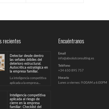
s recientes
Encuéntranos
Email
Detectar desde dentro
info@absolutconsulting.es
las señales débiles del
deterioro estructural.
Teléfono
Autocrítica estratégica en
+34 650 895 757
la empresa familiar.
Horario
La inteligencia competitiva
Lunes a viernes: 9:00AM a 6:00PM
aplicada a la empresa...
Inteligencia competitiva
aplicada al riesgo de
cierre en la empresa
familiar: Checklist del