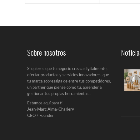
Sobre nosotros
Noticia
Si quieres que tu negocio crezca digitalmente,
ofertar productos y servicios innovadores, que
tu marca sobresalga de entre tus competidores,
un partner que piense como tú, aprender a
gestionar tus propias herramientas…
Estamos aquí para ti.
Jean-Marc Alma-Charlery
CEO / Founder